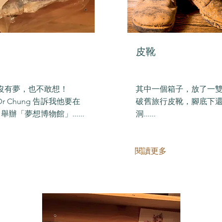
皮靴
沒有夢，也不敢想！
其中一個箱子，放了一
r Chung 告訴我他要在
破舊旅行皮靴，腳底下
fe 舉辦「夢想博物館」......
洞......
閱讀更多