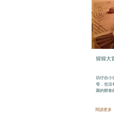
猩猩大
叻仔自小
母，也沒
園的餵食鐘
閱讀更多