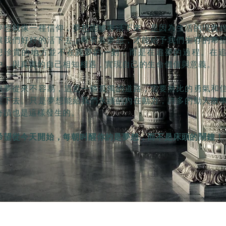
夢想就像一種信仰，夢想能够存活下來，是因為生活的現實
讓我們好好的活下去，唯有靠夢想，才能給予我們生存的希
想珍貴的地方並不在圓夢的一刻，而是在追夢的過程。在
中，與真實的自己相知相遇，實現自己的生命價值與意義。
追夢從來不容易，這是一條孤獨的道路，需要無比的勇氣和
走下去。只是夢想能給我們永續的內在動力，許多的動人故
奇蹟也是這樣發生的。
希望從今天開始，每朝叫醒你的是夢想，而不是床頭的鬧鐘！