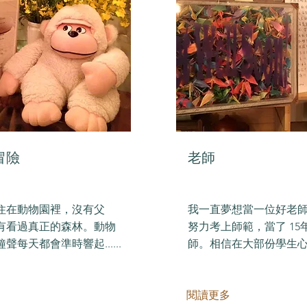
冒險
老師
住在動物園裡，沒有父
我一直夢想當一位好老
有看過真正的森林。動物
努力考上師範，當了 15
聲每天都會準時響起......
師。相信在大部份學生心目中.
閱讀更多