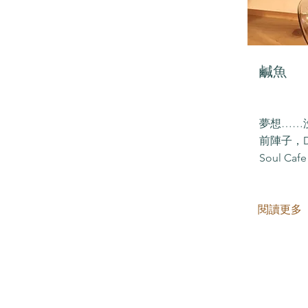
鹹魚
夢想……
前陣子，D
Soul Ca
閱讀更多