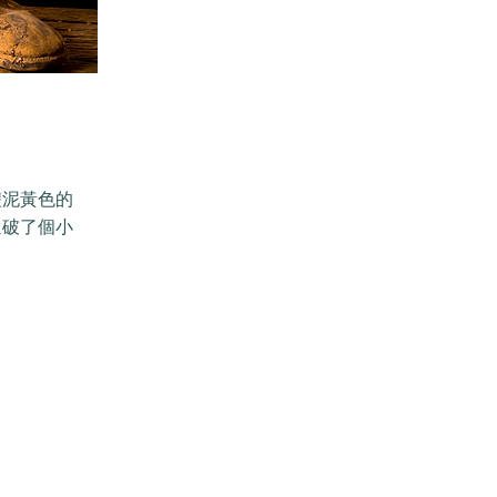
雙泥黃色的
還破了個小