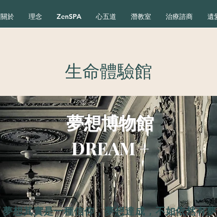
關於
理念
ZenSPA
心五道
潛教室
治療諮商
遺
生命體驗館
夢想博物館
DREAM +
夢想其實是一種信仰，夢想達成，不如依然有夢