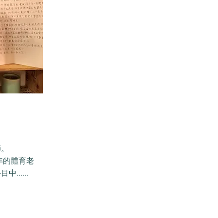
師。
年的體育老
.....