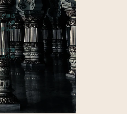
經歷無法
望。但夢
追夢過程
信心才能
事與生命