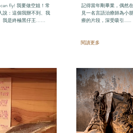
e I can fly! 我要做空姐！常
記得當年剛畢業，偶然
人說：這個我辦不到、我
見一名言語治療師為小
、我是終極黑仔王……
療的片段，深受吸引......
閱讀更多