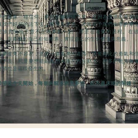
夢想就像一種信仰，夢想能够存活下來，是因為生活的現實
讓我們好好的活下去，唯有靠夢想，才能給予我們生存的希
想珍貴的地方並不在圓夢的一刻，而是在追夢的過程。在
中，與真實的自己相知相遇，實現自己的生命價值與意義。
追夢從來不容易，這是一條孤獨的道路，需要無比的勇氣和
走下去。只是夢想能給我們永續的內在動力，許多的動人故
奇蹟也是這樣發生的。
希望從今天開始，每朝叫醒你的是夢想，而不是床頭的鬧鐘！