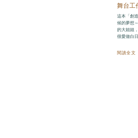
舞台工
這本「創
候的夢想
的大姐姐，
很愛做白日夢.
閱讀全文