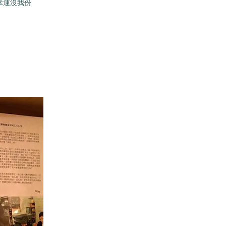
幸運沒我份