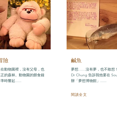
冒險
鹹魚
住在動物園裡，沒有父母，也
夢想……沒有夢，也不敢想
真正的森林。動物園的餵食鐘
Dr Chung 告訴我他要在 Soul
時響起......
辦「夢想博物館」......
閱讀全文