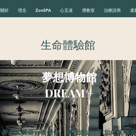
關於
理念
ZenSPA
心五道
潛教室
治療諮商
遺
生命體驗館
夢想博物館
DREAM +
夢想其實是一種信仰，夢想達成，不如依然有夢