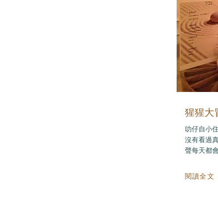
猩猩大
叻仔自小
沒有看過
聲每天都會準
閱讀全文