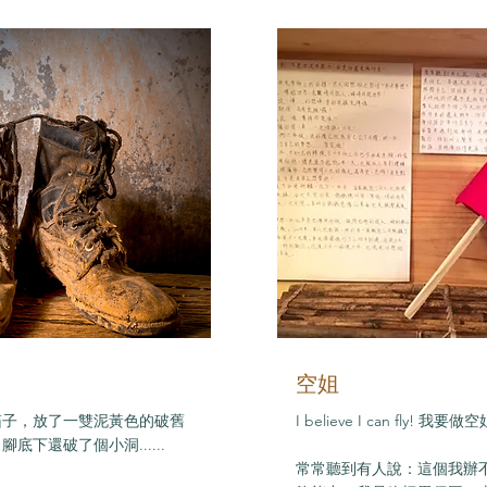
空姐
箱子，放了一雙泥黃色的破舊
I believe I can fly! 我要做
底下還破了個小洞......
常常聽到有人說：這個我辦