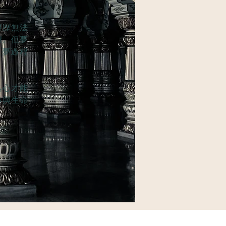
經歷無法
望。但夢
追夢過程
信心才能
事與生命