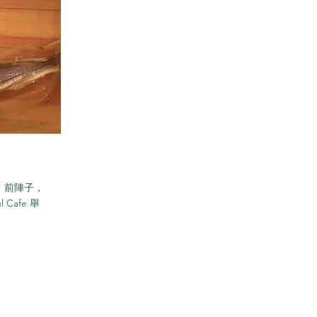
！前陣子，
 Cafe 舉