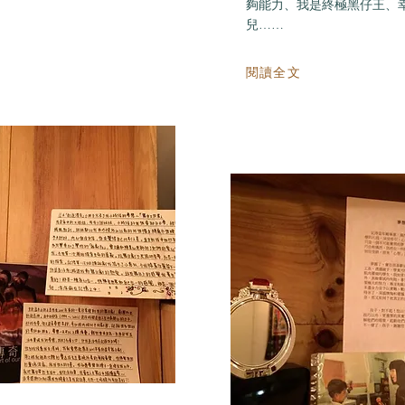
夠能力、我是終極黑仔王、
兒……
閱讀全文