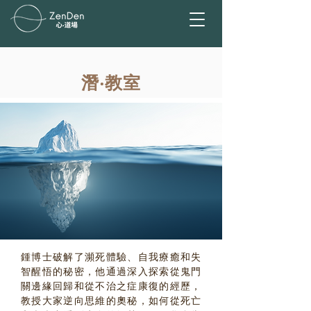
潛‧教室
鍾博士破解了瀕死體驗、自我療癒和失
智醒悟的秘密，他通過深入探索從鬼門
關邊緣回歸和從不治之症康復的經歷，
教授大家逆向思維的奧秘，如何從死亡