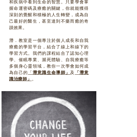
和疾病中看到生命的智慧。只要學會掌
握命運密碼及療癒的關鍵，你就能獲得
深刻的覺醒和積極的人生轉變，成為自
己最好的醫生，甚至達到不藥而癒的奇
蹟效果。
潛．教室是一個專注於個人成長和自我
療癒的學習平台，結合了線上和線下的
學習方式。我們的課程結合了認知心理
學、催眠專業、瀕死體驗、自我療癒等
多個身心靈領域，教你一次學會如何成
為自己的
「
潛意識生命導師」
及
「潛意
識治療師」
。