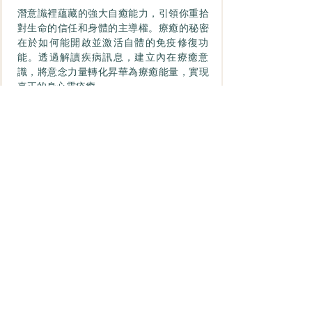
潛意識裡蘊藏的強大自癒能力，引領你重拾
對生命的信任和身體的主導權。療癒的秘密
在於如何能開啟並激活自體的免疫修復功
能。透過解讀疾病訊息，建立內在療癒意
識，將意念力量轉化昇華為療癒能量，實現
真正的身心靈痊癒。
如果你正在面臨急病危疾或長期受身心疾病
困擾，我們能為你提供全面的
疾病解密諮
商、心理及情緒
治療、身體疾病治療
和
潛意
識治療師課程
。
仿如電影《盜夢空間Inception》與《奇異博
士Dr. Strange》的現實版，心理專家自救的
真實範例！
課程內容
其他課程