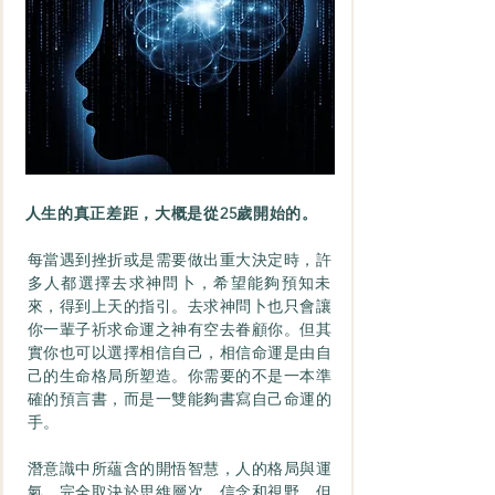
人生的真正差距，大概是從25​歲開始的。
每當遇到挫折或是需要做出重大決定時，許
多人都選擇去求神問卜，希望能夠預知未
來，得到上天的指引。去求神問卜也只會讓
你一輩子祈求命運之神有空去眷顧你。但其
實你也可以選擇相信自己，相信命運是由自
己的生命格局所塑造。你需要的不是一本準
確的預言書，而是一雙能夠書寫自己命運的
手。
潛意識中所蘊含的開悟智慧，人的格局與運
氣，完全取決於思維層次、信念和視野。但